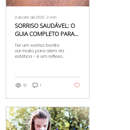
3 de abr. de 2025
∙
2
min
SORRISO SAUDÁVEL: O
GUIA COMPLETO PARA
UMA SAÚDE ORAL
Ter um sorriso bonito
IMPECÁVEL
vai muito para além da
estética – é um reflexo
direto da nossa saúde!
13
1