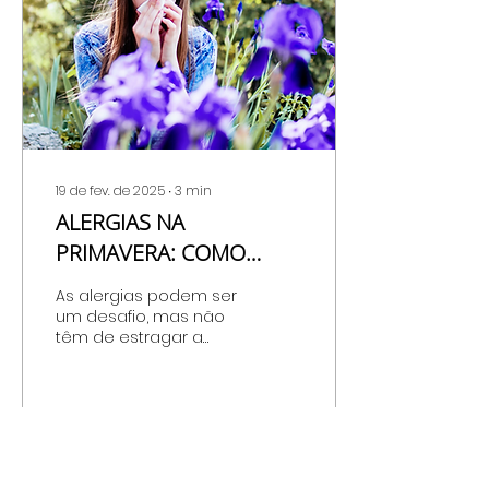
19 de fev. de 2025
∙
3
min
ALERGIAS NA
PRIMAVERA: COMO
MANTER OS ESPIRROS
As alergias podem ser
LONGE E DESFRUTAR DO
um desafio, mas não
têm de estragar a
BOM TEMPO!
estação mais colorida
e vibrante do ano.
18
0