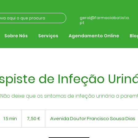
geral@farmaciabatista.
pt
Sobre Nós
Serviços
Agendamento Online
Blo
spiste de Infeção Uriná
Não deixe que os sintomas de infeção urinária a parem!
7,50
euros
15 min
1
7,50 €
Avenida Doutor Francisco Sousa Dias
5
m