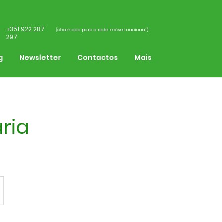
+351 922 287
(chamada para a rede móvel nacional)
297
g
Newsletter
Contactos
Mais
ria