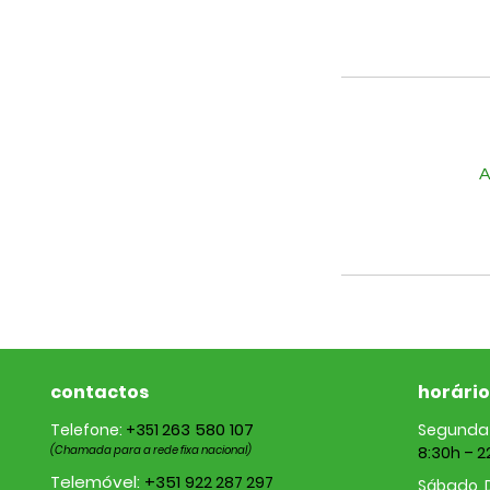
A
contactos
horário
263 580 107
Telefone:
+351
Segunda 
(Chamada para a rede fixa nacional)
8:30h – 2
Telemóvel:
+351
922 287 297
Sábado, 