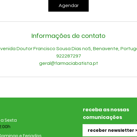
i
Agendar
n
Informações de contato
venida Doutor Francisco Sousa Dias no5, Benavente, Portug
922287297
geral@farmaciabatista.pt
receba as nossas
comunicações
a Sexta
2:00h
receber newsletter >
Domingo e Feriados