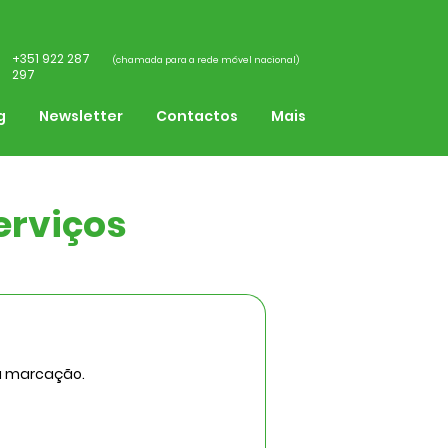
+351 922 287
(chamada para a rede móvel nacional)
297
g
Newsletter
Contactos
Mais
erviços
 à marcação.