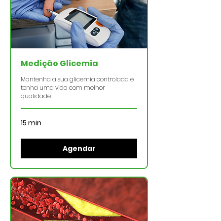
Medição Glicemia
Mantenha a sua glicemia controlada e
tenha uma vida com melhor
qualidade.
15 min
Agendar