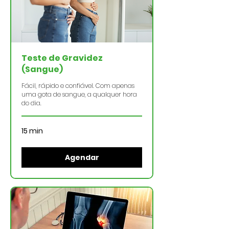
Teste de Gravidez
(Sangue)
Fácil, rápido e confiável. Com apenas
uma gota de sangue, a qualquer hora
do dia.
15 min
Agendar