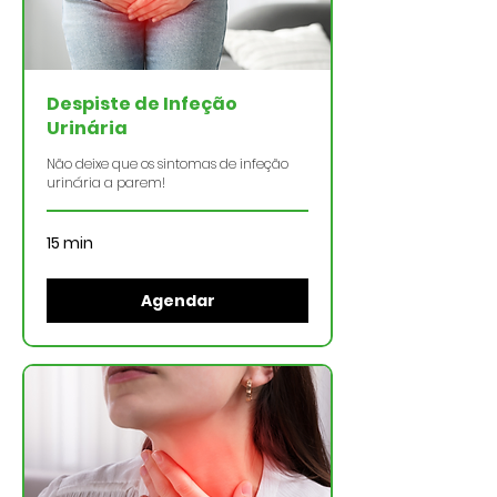
Despiste de Infeção
Urinária
Não deixe que os sintomas de infeção
urinária a parem!
15 min
Agendar