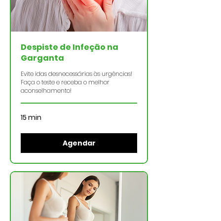
Despiste de Infeção na
Garganta
Evite idas desnecessárias às urgências!
Faça o teste e receba o melhor
aconselhamento!
15 min
Agendar