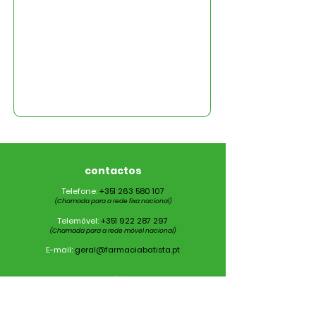
contactos
Telefone:
+351
263 580 107
(Chamada para a rede fixa nacional)
Telemóvel:
+351
922 287 297
(Chamada para a rede móvel nacional)
​
E-mail:
geral@farmaciabatista.pt
horário
Segunda a Sexta
8:30h – 22:00h