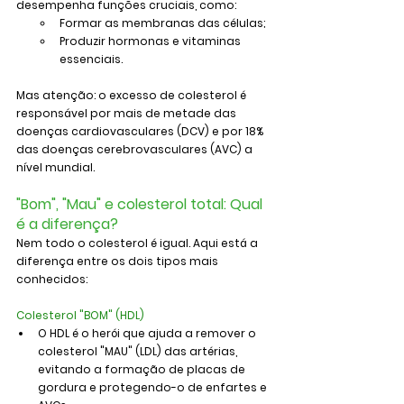
desempenha funções cruciais, como:
Formar as membranas das células;
Produzir hormonas e vitaminas 
essenciais.
Mas atenção: o excesso de colesterol é 
responsável por mais de metade das 
doenças cardiovasculares (DCV) e por 18% 
das doenças cerebrovasculares (AVC) a 
nível mundial.
"Bom", "Mau" e colesterol total: Qual 
é a diferença?
Nem todo o colesterol é igual. Aqui está a 
diferença entre os dois tipos mais 
conhecidos:
Colesterol "BOM" (HDL)
O HDL é o herói que ajuda a remover o 
colesterol "MAU" (LDL) das artérias, 
evitando a formação de placas de 
gordura e protegendo-o de enfartes e 