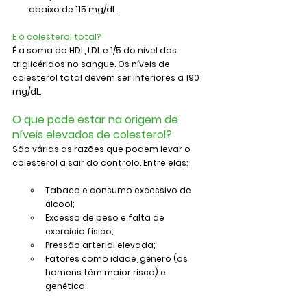
abaixo de 115 mg/dL.
E o colesterol total?
É a soma do HDL, LDL e 1/5 do nível dos 
triglicéridos no sangue. Os níveis de 
colesterol total devem ser inferiores a 190 
mg/dL.
O que pode estar na origem de 
níveis elevados de colesterol?
São várias as razões que podem levar o 
colesterol a sair do controlo. Entre elas:
Tabaco e consumo excessivo de 
álcool;
Excesso de peso e falta de 
exercício físico;
Pressão arterial elevada;
Fatores como idade, género (os 
homens têm maior risco) e 
genética.