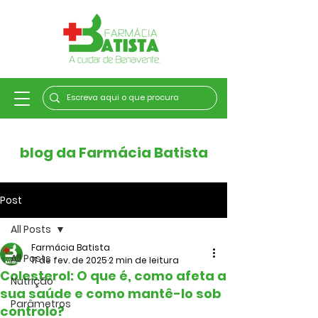
blog da Farmácia Batista
Post
All Posts
Farmácia Batista
All Posts
11 de fev. de 2025
2 min de leitura
Colesterol: O que é, como afeta a
Nutrição
sua saúde e como mantê-lo sob
Parâmetros
controlo?