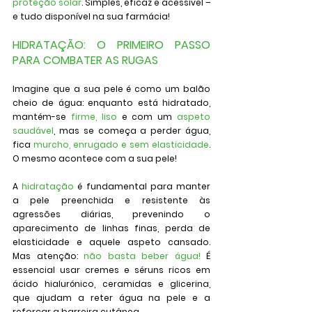
proteção solar
. Simples, eficaz e acessível – 
e tudo disponível na sua farmácia!
HIDRATAÇÃO: O PRIMEIRO PASSO 
PARA COMBATER AS RUGAS
Imagine que a sua pele é como um balão 
cheio de água: enquanto está hidratado, 
mantém-se 
firme, liso
 e com um 
aspeto 
saudável
, mas se começa a perder água, 
fica 
murcho, enrugado
e sem elasticidade
. 
O mesmo acontece com a sua pele!
A 
hidratação
 é fundamental para manter 
a pele preenchida e resistente às 
agressões diárias, prevenindo o 
aparecimento de linhas finas, perda de 
elasticidade e aquele aspeto cansado. 
Mas atenção: 
não basta beber água!
 É 
essencial usar cremes e séruns ricos em 
ácido hialurónico, ceramidas e glicerina, 
que ajudam a reter água na pele e a 
reforçar a barreira cutânea.