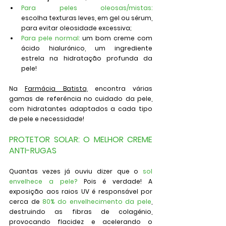
Para peles oleosas/mistas: 
escolha
texturas leves, em gel ou sérum, 
para evitar oleosidade excessiva;
Para pele normal:
um bom creme com 
ácido hialurónico, um ingrediente 
estrela na hidratação profunda da 
pele!
Na 
Farmácia Batista
, encontra várias 
gamas de referência no cuidado da pele, 
com hidratantes adaptados a cada tipo 
de pele e necessidade!
PROTETOR SOLAR: O MELHOR CREME 
ANTI-RUGAS
Quantas vezes já ouviu dizer que 
o 
sol 
envelhece a pele?
Pois é verdade! A 
exposição aos raios UV é responsável por 
cerca de 
80% do envelhecimento da pele
, 
destruindo as fibras de colagénio, 
provocando flacidez e acelerando o 