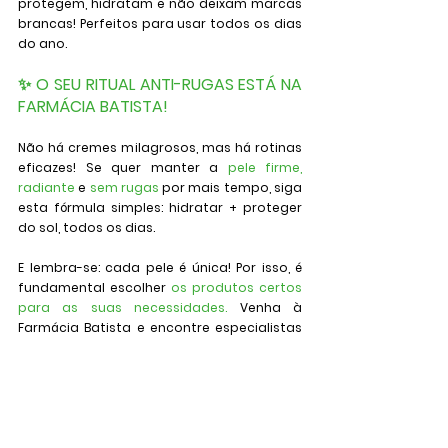
protegem, hidratam e não deixam marcas 
brancas! Perfeitos para usar todos os dias 
do ano.
✨ O SEU RITUAL ANTI-RUGAS ESTÁ NA 
FARMÁCIA BATISTA!
Não há cremes milagrosos, mas há rotinas 
eficazes! Se quer manter a 
pele firme, 
radiante
 e 
sem rugas
 por mais tempo, siga 
esta fórmula simples: 
hidratar + proteger 
do sol
, todos os dias.
E lembra-se: cada pele é única! Por isso, é 
fundamental escolher 
os produtos certos 
para as suas necessidades.
Venha à 
Farmácia Batista e encontre especialistas 
prontas a ajudar a escolher os melhores 
cuidados para prevenir rugas e manter a 
sua pele saudável 😉
Farmácia Batista
 – A cuidar de Benavente 💚