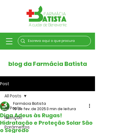
blog da Farmácia Batista
Post
All Posts
Farmácia Batista
All Posts
19 de fev. de 2025
3 min de leitura
Diga Adeus às Rugas!
Nutrição
Hidratação e Proteção Solar São
Parâmetros
o Segredo