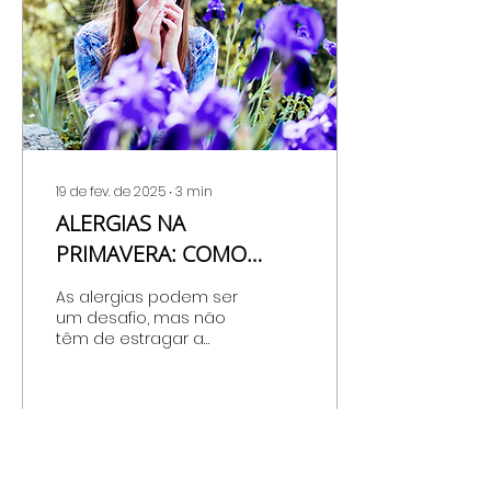
19 de fev. de 2025
∙
3
min
ALERGIAS NA
PRIMAVERA: COMO
MANTER OS ESPIRROS
As alergias podem ser
LONGE E DESFRUTAR DO
um desafio, mas não
têm de estragar a
BOM TEMPO!
estação mais colorida
e vibrante do ano.
18
0