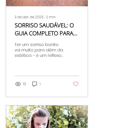
3 de abr. de 2025
∙
2
min
SORRISO SAUDÁVEL: O
GUIA COMPLETO PARA
UMA SAÚDE ORAL
Ter um sorriso bonito
IMPECÁVEL
vai muito para além da
estética – é um reflexo
direto da nossa saúde!
13
1