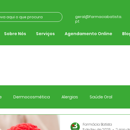
geral@farmaciabatista.
pt
Sobre Nós
Serviços
Agendamento Online
Blo
blog da Farmácia Batist
e
Dermocosmética
Alergias
Saúde Oral
Farmácia Batista
11 de fev. de 2025
2 min de