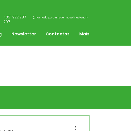
+351 922 287
(chamada para a rede móvel nacional)
297
g
Newsletter
Contactos
Mais
a
 leitura