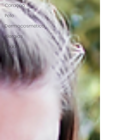
Coração
Pele
Dermocosmética
Alergias
Saúde
Oral