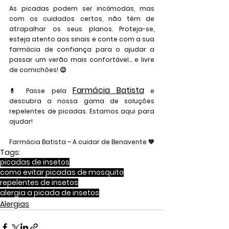
As picadas podem ser incómodas, mas 
com os cuidados certos, não têm de 
atrapalhar os seus planos. Proteja-se, 
esteja atento aos sinais e conte com a sua 
farmácia de confiança para o ajudar a 
passar um verão mais confortável… e livre 
de comichões! 😉
Farmácia Batista
💊 
Passe pela 
 e 
descubra a nossa gama de soluções 
repelentes de picadas. Estamos aqui para 
ajudar!
Farmácia Batista
 – A cuidar de Benavente 💚
Tags:
picadas de insetos
como evitar picadas de mosquito
repelentes de insetos
alergia a picada de insetos
Alergias