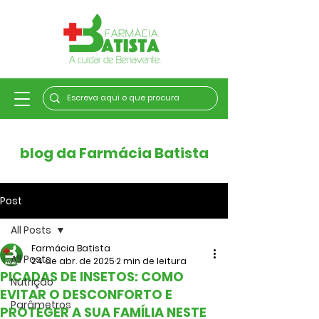
blog da Farmácia Batista
Post
All Posts
Farmácia Batista
All Posts
24 de abr. de 2025
2 min de leitura
PICADAS DE INSETOS: COMO
Nutrição
EVITAR O DESCONFORTO E
Parâmetros
PROTEGER A SUA FAMÍLIA NESTE